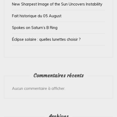
t
New Sharpest Image of the Sun Uncovers Instability
i
Fait historique du 05 August
c
l
Spokes on Saturn’s B Ring
e
Éclipse solaire : quelles lunettes choisir ?
Commentaires récents
Aucun commentaire à afficher.
Archives