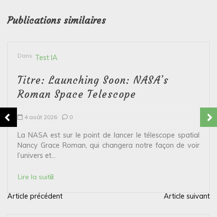
Publications similaires
Dans
Test IA
Titre: Launching Soon: NASA’s
Roman Space Telescope
4 août 2026
0
La NASA est sur le point de lancer le télescope spatial
Nancy Grace Roman, qui changera notre façon de voir
l’univers et...
Lire la suite
Article précédent
Article suivant
N
a