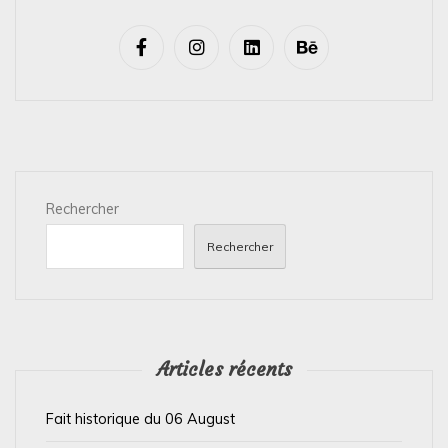
v
i
g
a
t
i
Rechercher
o
n
Rechercher
d
e
l
’
Articles récents
a
Fait historique du 06 August
r