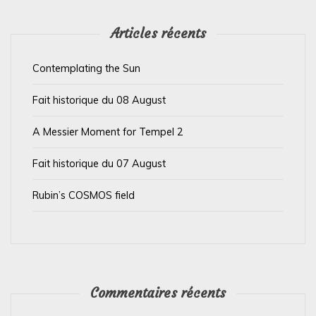
l
’
Articles récents
a
Contemplating the Sun
r
t
Fait historique du 08 August
i
A Messier Moment for Tempel 2
c
l
Fait historique du 07 August
e
Rubin’s COSMOS field
Commentaires récents