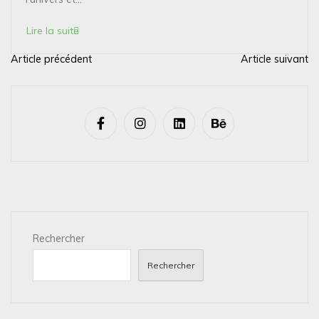
Lire la suite
Article précédent
Article suivant
N
a
v
i
g
a
t
i
Rechercher
o
n
Rechercher
d
e