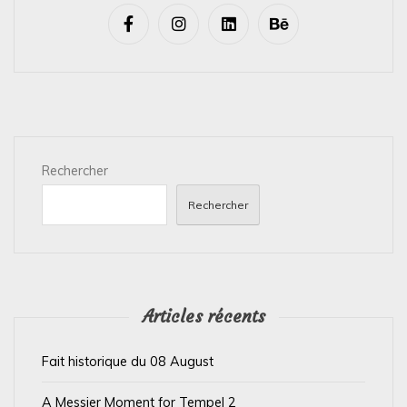
v
i
g
a
t
i
Rechercher
o
n
Rechercher
d
e
l
’
Articles récents
a
Fait historique du 08 August
r
t
A Messier Moment for Tempel 2