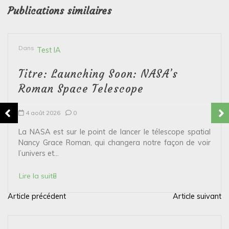
Publications similaires
Dans
Test IA
Titre: Launching Soon: NASA’s
Roman Space Telescope
4 août 2026
0
La NASA est sur le point de lancer le télescope spatial
Nancy Grace Roman, qui changera notre façon de voir
l’univers et...
Lire la suite
Article précédent
Article suivant
N
a