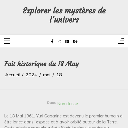
Aller
au
Explorer les mystères de
contenu
l’univers
Fait historique du 18 May
Accueil
2024
mai
18
Dans
Non classé
Le 18 Mai 1961, Yuri Gagarine est devenu le premier humain à
être lancé dans l’espace et à avoir orbité autour de la Terre.
Cette mission spatiale a été effectuée dans le cadre du