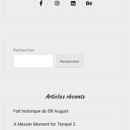
i
g
a
t
i
Rechercher
o
n
Rechercher
d
e
l
’
Articles récents
a
Fait historique du 08 August
r
t
A Messier Moment for Tempel 2