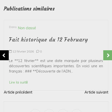
Publications similaires
Dans
Non classé
Fait historique du 12 February
12 février 2026
0
Le **12 février** est une date marquée par plusieurs
découvertes scientifiques importantes. En voici une en
français : ### **Découverte de l’ADN...
Lire la suite
Article précédent
Article suivant
N
a
v