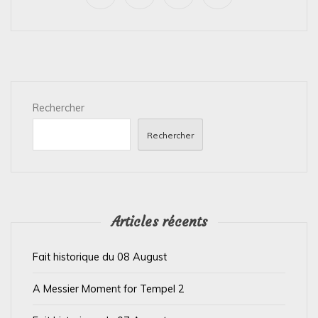
i
g
a
t
i
Rechercher
o
n
Rechercher
d
e
l
’
Articles récents
a
Fait historique du 08 August
r
t
A Messier Moment for Tempel 2
i