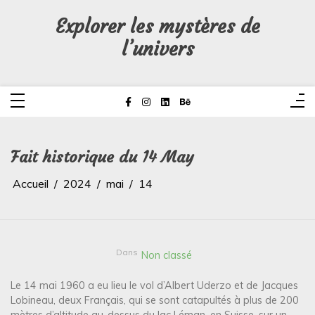
Aller
au
Explorer les mystères de
contenu
l’univers
Fait historique du 14 May
Accueil
2024
mai
14
Dans
Non classé
Le 14 mai 1960 a eu lieu le vol d’Albert Uderzo et de Jacques
Lobineau, deux Français, qui se sont catapultés à plus de 200
mètres d’altitude au-dessus du lac Léman, en Suisse, sur un