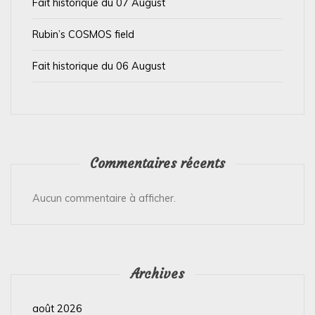
Fait historique du 07 August
c
l
Rubin’s COSMOS field
e
Fait historique du 06 August
Commentaires récents
Aucun commentaire à afficher.
Archives
août 2026