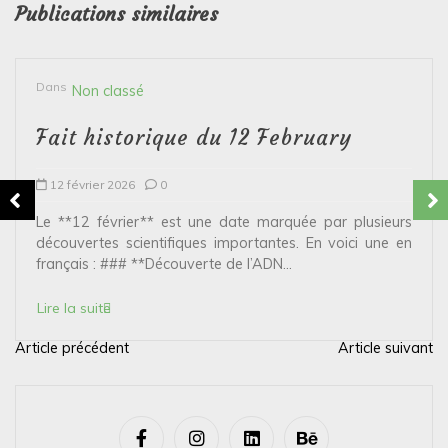
Publications similaires
Dans
Non classé
Fait historique du 12 February
12 février 2026
0
Le **12 février** est une date marquée par plusieurs
découvertes scientifiques importantes. En voici une en
français : ### **Découverte de l’ADN...
Lire la suite
Article précédent
Article suivant
N
a
v