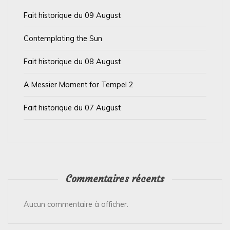
a
Fait historique du 09 August
r
t
Contemplating the Sun
i
Fait historique du 08 August
c
l
A Messier Moment for Tempel 2
e
Fait historique du 07 August
Commentaires récents
Aucun commentaire à afficher.