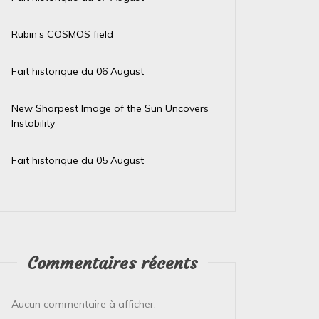
Rubin’s COSMOS field
Fait historique du 06 August
New Sharpest Image of the Sun Uncovers
Dans
Test IA
Dans
Test
Instability
Le trésor caché des téléphones
El Ni
Fait historique du 05 August
usagés de la Banque
immin
d’Angleterre
prépa
4 août 2026
0
4 août 
L’Or de Nos Téléphones : Un Trésor Recyclé
Le Pérou
Commentaires récents
pour un Futur Plus Vert Qui aurait cru que la
Face à l
précieuse bague ou le...
Pérou est
Aucun commentaire à afficher.
Lire la suite
Lire la su