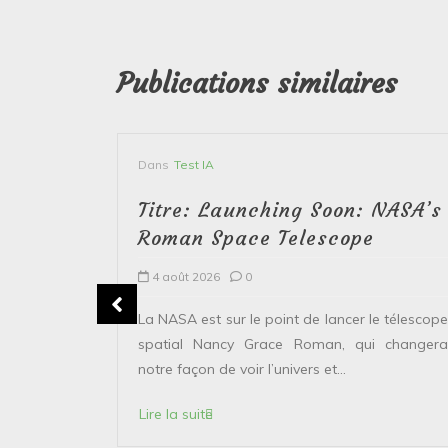
Publications similaires
Dans
Test IA
Titre: Launching Soon: NASA’s
Roman Space Telescope
4 août 2026
0
erver le
La NASA est sur le point de lancer le télescope
 solaire de
spatial Nancy Grace Roman, qui changera
points...
notre façon de voir l’univers et...
Lire la suite