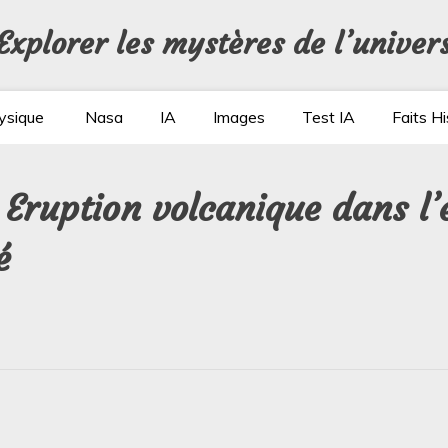
Explorer les mystères de l’univer
ysique
Nasa
IA
Images
Test IA
Faits Hi
 Eruption volcanique dans l’e
é