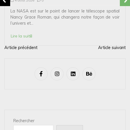
4 août 2026
0
La NASA est sur le point de lancer le télescope spatial
Nancy Grace Roman, qui changera notre façon de voir
l’univers et...
Lire la suite
Article précédent
Article suivant
N
a
v
i
g
a
t
i
Rechercher
o