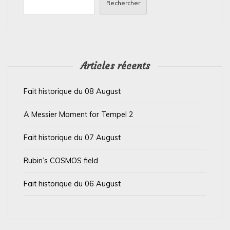
n
Rechercher
d
e
l
’
Articles récents
a
Fait historique du 08 August
r
t
A Messier Moment for Tempel 2
i
Fait historique du 07 August
c
l
Rubin’s COSMOS field
e
Fait historique du 06 August