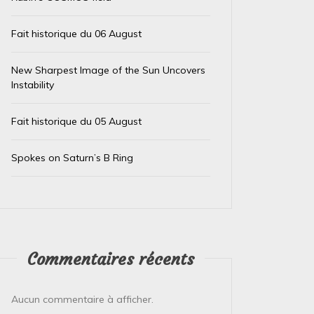
Fait historique du 06 August
New Sharpest Image of the Sun Uncovers
Instability
Fait historique du 05 August
Dans
Test IA
Dans
Test
Spokes on Saturn’s B Ring
Le trésor caché des téléphones
El Ni
usagés de la Banque
immin
d’Angleterre
prépa
4 août 2026
0
4 août 
Commentaires récents
L’Or de Nos Téléphones : Un Trésor Recyclé
Le Pérou
pour un Futur Plus Vert Qui aurait cru que la
Face à l
Aucun commentaire à afficher.
précieuse bague ou le...
Pérou est