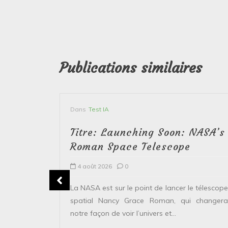
Publications similaires
Dans
Test IA
Titre: Launching Soon: NASA’s
Roman Space Telescope
4 août 2026
0
erver le
La NASA est sur le point de lancer le télescope
 solaire de
spatial Nancy Grace Roman, qui changera
points...
notre façon de voir l’univers et...