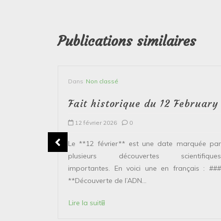
Publications similaires
Dans
Non classé
bruary
Fait historique du 12 February
12 février 2026
0
plusieurs
Le **12 février** est une date marquée par
ntifiques
plusieurs découvertes scientifiques
ais : ###
importantes. En voici une en français : ###
**Découverte de l’ADN...
Lire la suite