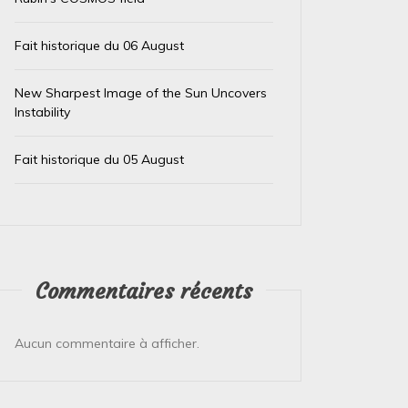
Fait historique du 06 August
New Sharpest Image of the Sun Uncovers
Instability
Dans
Non classé
Dans
Non
Fait historique du 05 August
Fait historique du 10 February
Fait 
10 février 2026
0
9 févrie
Voici un fait scientifique marquant qui s’est
Voici un 
Commentaires récents
produit le **10 février** dans l’histoire : ###
février*
**10 février 1960 : Premier test réussi...
majeurs q
Aucun commentaire à afficher.
Lire la suite
Lire la su