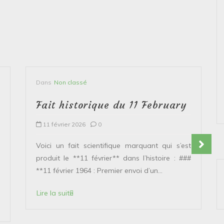
Dans
Non classé
Fait historique du 11 February
11 février 2026
0
Voici un fait scientifique marquant qui s’est
produit le **11 février** dans l’histoire : ###
**11 février 1964 : Premier envoi d’un...
Lire la suite