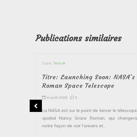
Publications similaires
Dans
Test IA
Titre: Launching Soon: NASA’s
Roman Space Telescope
4 août 2026
0
erver le
La NASA est sur le point de lancer le télescope
 solaire de
spatial Nancy Grace Roman, qui changera
points...
notre façon de voir l’univers et...