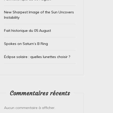
New Sharpest Image of the Sun Uncovers
Instability
Fait historique du 05 August
Spokes on Saturn’s B Ring
Dans
Test IA
Dans
Test
Éclipse solaire : quelles lunettes choisir ?
Le trésor caché des téléphones
El Ni
usagés de la Banque
immin
d’Angleterre
prépa
4 août 2026
0
4 août 
Commentaires récents
L’Or de Nos Téléphones : Un Trésor Recyclé
Le Pérou
pour un Futur Plus Vert Qui aurait cru que la
Face à l
Aucun commentaire à afficher.
précieuse bague ou le...
Pérou est