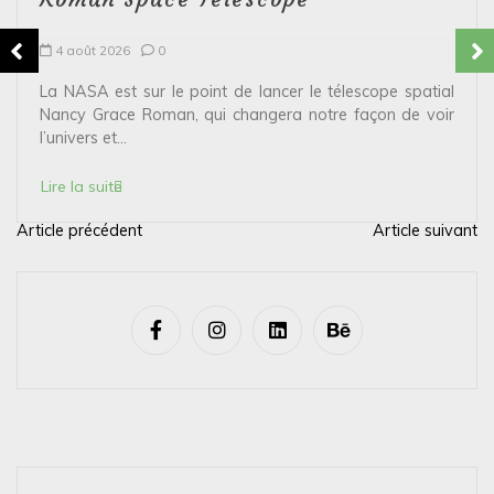
4 août 2026
0
La NASA est sur le point de lancer le télescope spatial
Nancy Grace Roman, qui changera notre façon de voir
l’univers et...
Lire la suite
Article précédent
Article suivant
N
a
v
i
g
a
t
i