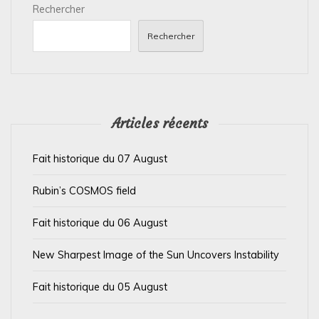
Rechercher
o
n
Rechercher
d
e
l
’
Articles récents
a
Fait historique du 07 August
r
t
Rubin’s COSMOS field
i
Fait historique du 06 August
c
l
New Sharpest Image of the Sun Uncovers Instability
e
Fait historique du 05 August