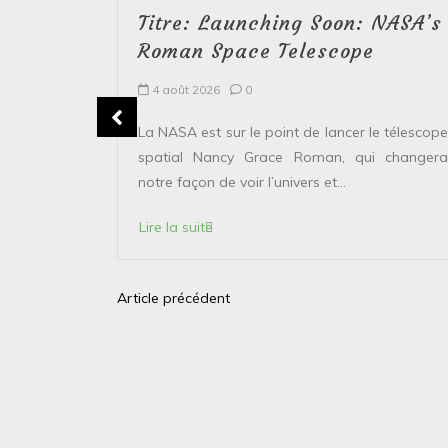
Titre: Launching Soon: NASA’s
Roman Space Telescope
4 août 2026
0
erver le
La NASA est sur le point de lancer le télescope
 solaire de
spatial Nancy Grace Roman, qui changera
points...
notre façon de voir l’univers et...
Lire la suite
Article précédent
N
a
v
i
g