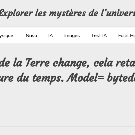
Explorer les mystères de l’univer
ysique
Nasa
IA
Images
Test IA
Faits Hi
e la Terre change, cela ret
sure du temps. Model= byted