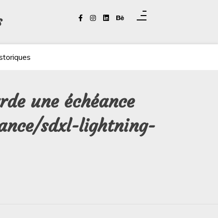
s
storiques
arde une échéance
ance/sdxl-lightning-