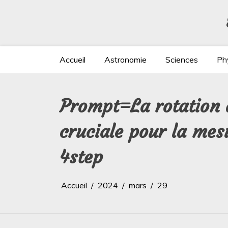
Aller
au
contenu
Accueil
Astronomie
Sciences
Ph
Prompt=La rotation d
cruciale pour la me
4step
Accueil
2024
mars
29