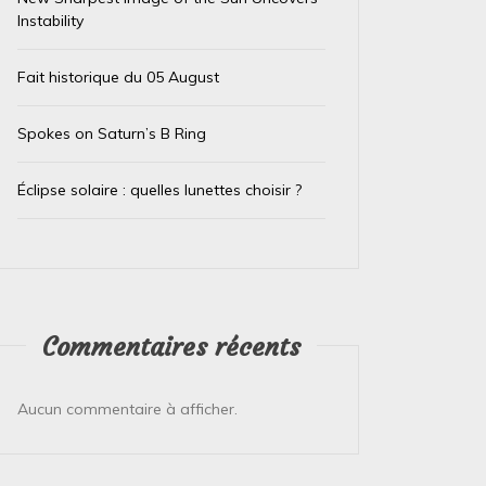
Instability
Fait historique du 05 August
Spokes on Saturn’s B Ring
Éclipse solaire : quelles lunettes choisir ?
Commentaires récents
Aucun commentaire à afficher.
Dans
Non classé
Dans
Non
Fait historique du 10 February
Fait 