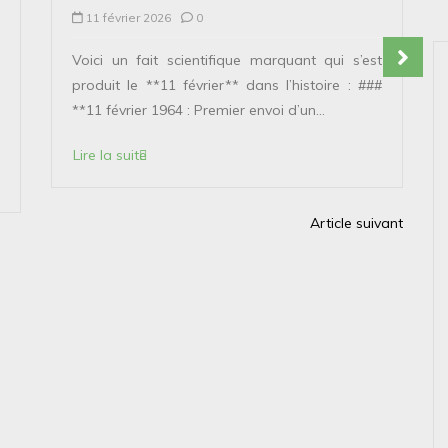
11 février 2026
0
Voici un fait scientifique marquant qui s’est
produit le **11 février** dans l’histoire : ###
**11 février 1964 : Premier envoi d’un...
Lire la suite
Article suivant