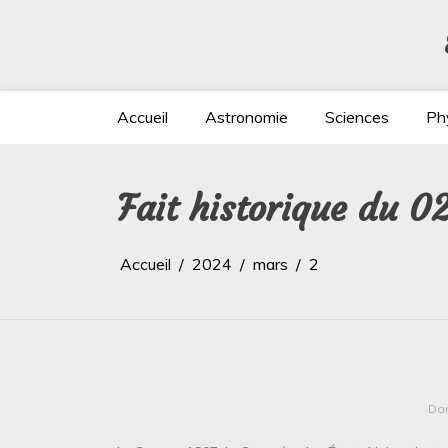
Aller
au
contenu
Accueil
Astronomie
Sciences
Ph
Fait historique du 
Accueil
2024
mars
2
Da