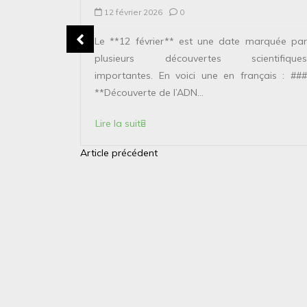
12 février 2026
0
plusieurs
Le **12 février** est une date marquée par
ntifiques
plusieurs découvertes scientifiques
ais : ###
importantes. En voici une en français : ###
**Découverte de l’ADN...
Lire la suite
Article précédent
N
a
v
i
g
a
t