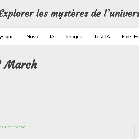
Explorer les mystères de l’univer
ysique
Nasa
IA
Images
Test IA
Faits Hi
02 March
ns
Non classé