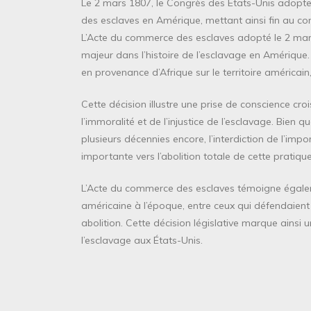
Le 2 mars 1807, le Congrès des États-Unis adopte
des esclaves en Amérique, mettant ainsi fin au c
L’Acte du commerce des esclaves adopté le 2 mar
majeur dans l’histoire de l’esclavage en Amérique.
en provenance d’Afrique sur le territoire américai
Cette décision illustre une prise de conscience cro
l’immoralité et de l’injustice de l’esclavage. Bien
plusieurs décennies encore, l’interdiction de l’im
importante vers l’abolition totale de cette pratiqu
L’Acte du commerce des esclaves témoigne égaleme
américaine à l’époque, entre ceux qui défendaient 
abolition. Cette décision législative marque ainsi u
l’esclavage aux États-Unis.