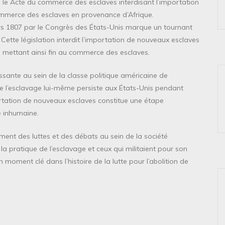
 le Acte du commerce des esclaves interdisant l’importation
ommerce des esclaves en provenance d’Afrique.
s 1807 par le Congrès des États-Unis marque un tournant
 Cette législation interdit l’importation de nouveaux esclaves
n, mettant ainsi fin au commerce des esclaves.
issante au sein de la classe politique américaine de
 que l’esclavage lui-même persiste aux États-Unis pendant
portation de nouveaux esclaves constitue une étape
e inhumaine.
nt des luttes et des débats au sein de la société
la pratique de l’esclavage et ceux qui militaient pour son
n moment clé dans l’histoire de la lutte pour l’abolition de