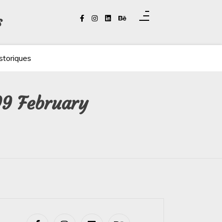
s
storiques
09 February