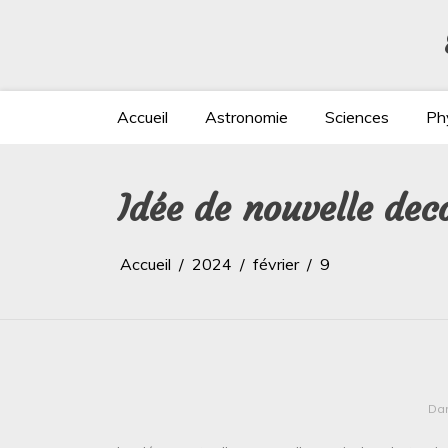
Aller
au
contenu
Accueil
Astronomie
Sciences
Ph
Idée de nouvelle dec
Accueil
2024
février
9
Da