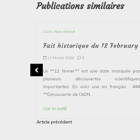
Publications similaires
Dans
Non classé
bruary
Fait historique du 12 February
12 février 2026
0
plusieurs
Le **12 février** est une date marquée par
ntifiques
plusieurs découvertes scientifiques
ais : ###
importantes. En voici une en français : ###
**Découverte de l’ADN...
Lire la suite
Article précédent
N
a