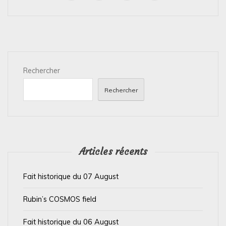
g
a
t
i
Rechercher
o
n
Rechercher
d
e
l
’
Articles récents
a
Fait historique du 07 August
r
t
Rubin’s COSMOS field
i
Fait historique du 06 August