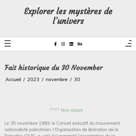
Aller
au
Explorer les mystères de
contenu
l’univers
Fait historique du 30 November
Accueil
2023
novembre
30
Dans
Non classé
Le 30 novembre 1989, le Conseil exécutif du mouvement
nationaliste palestinien, l’Organisation de libération de la
Palestine (OLP), a voté à l’unanimité l’acceptation de la