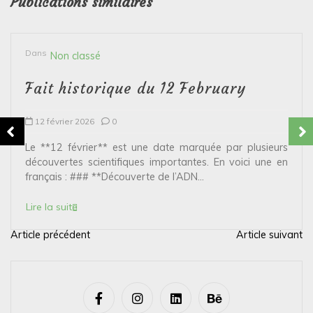
Publications similaires
Dans
Non classé
Fait historique du 12 February
12 février 2026
0
Le **12 février** est une date marquée par plusieurs
découvertes scientifiques importantes. En voici une en
français : ### **Découverte de l’ADN...
Lire la suite
Article précédent
Article suivant
N
a
v
i