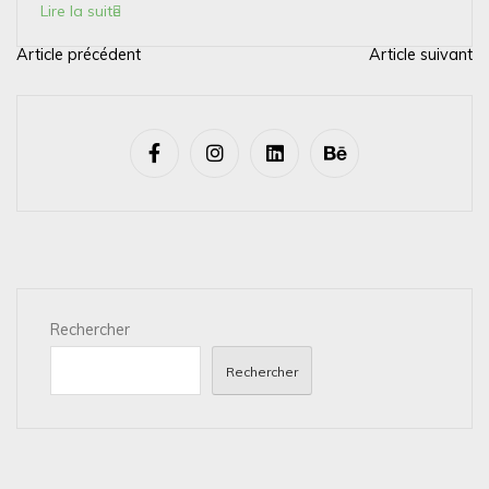
Lire la suite
Article précédent
Article suivant
N
a
v
i
g
a
t
i
Rechercher
o
n
Rechercher
d
e
l