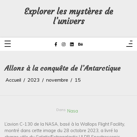
Aller
au
Explorer les mystères de
contenu
l’univers
Allons à la conquête de l’Antarctique
Accueil
2023
novembre
15
Dans
Nasa
L’avion C-130 de la NASA, basé à la Wallops Flight Facility,
montré dans cette image du 28 octobre 2023, a livré la
charge utile du Galatic/Extragalactic ULDB Spectroscopic