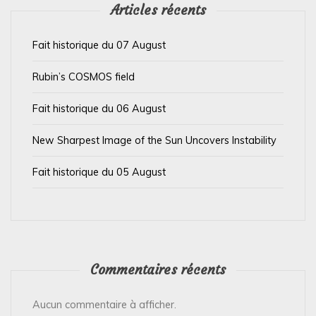
’
Articles récents
a
Fait historique du 07 August
r
t
Rubin’s COSMOS field
i
Fait historique du 06 August
c
l
New Sharpest Image of the Sun Uncovers Instability
e
Fait historique du 05 August
Commentaires récents
Aucun commentaire à afficher.