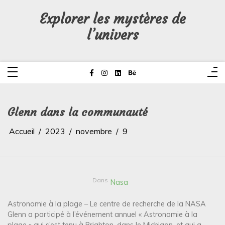
Aller
au
Explorer les mystères de
contenu
l’univers
Glenn dans la communauté
Accueil
2023
novembre
9
Dans
Nasa
Astronomie à la plage – Le centre de recherche de la NASA
Glenn a participé à l’événement annuel « Astronomie à la
plage » qui s’est tenu à Brighton, dans le Michigan, et qui a