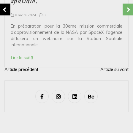
spatiale.
8 mars 2024
0
En préparation pour la 30ème mission commerciale
d’approvisionnement de la NASA par SpaceX, l’agence
diffusera un webinaire sur la Station Spatiale
Internationale...
Lire la suite
Article précédent
Article suivant
N
a
v
i
g
a
t