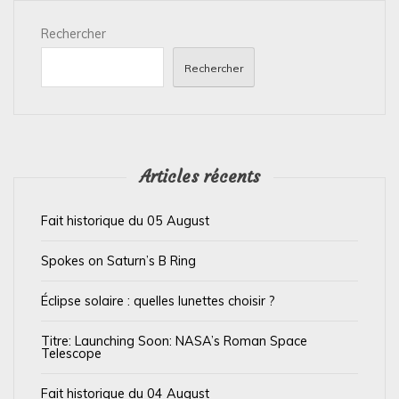
i
Rechercher
o
n
Rechercher
d
e
l
’
Articles récents
a
Fait historique du 05 August
r
t
Spokes on Saturn’s B Ring
i
Éclipse solaire : quelles lunettes choisir ?
c
l
Titre: Launching Soon: NASA’s Roman Space
Telescope
e
Fait historique du 04 August