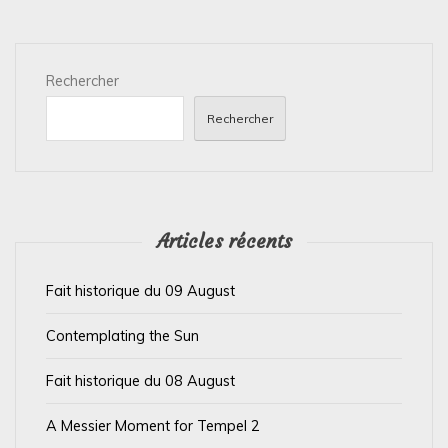
t
i
Rechercher
o
n
Rechercher
d
e
l
’
Articles récents
a
Fait historique du 09 August
r
t
Contemplating the Sun
i
Fait historique du 08 August
c
l
A Messier Moment for Tempel 2