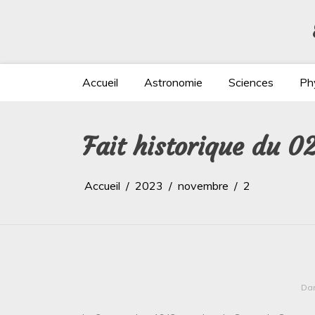
Aller
au
contenu
Accueil
Astronomie
Sciences
Ph
Fait historique du 
Accueil
2023
novembre
2
Da