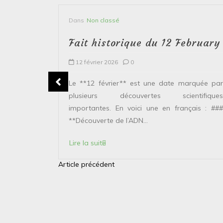
Dans
Non classé
bruary
Fait historique du 12 February
12 février 2026
0
plusieurs
Le **12 février** est une date marquée par
ntifiques
plusieurs découvertes scientifiques
ais : ###
importantes. En voici une en français : ###
**Découverte de l’ADN...
Lire la suite
Article précédent
N
a
v
i