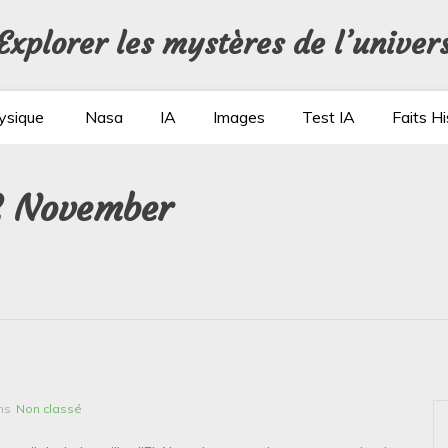
Explorer les mystères de l’univer
ysique
Nasa
IA
Images
Test IA
Faits Hi
02 November
ns
Non classé