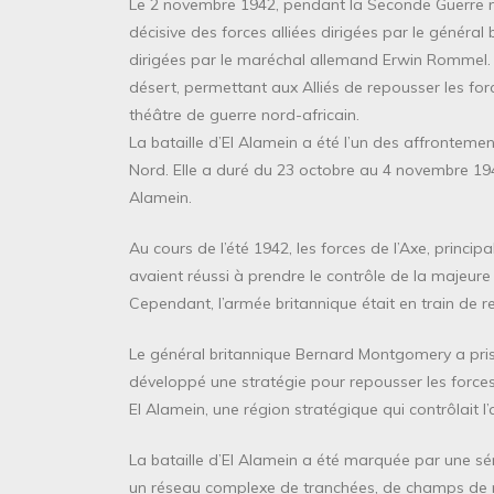
Le 2 novembre 1942, pendant la Seconde Guerre mon
décisive des forces alliées dirigées par le généra
dirigées par le maréchal allemand Erwin Rommel. 
désert, permettant aux Alliés de repousser les for
théâtre de guerre nord-africain.
La bataille d’El Alamein a été l’un des affronteme
Nord. Elle a duré du 23 octobre au 4 novembre 1942 
Alamein.
Au cours de l’été 1942, les forces de l’Axe, princ
avaient réussi à prendre le contrôle de la majeure
Cependant, l’armée britannique était en train de r
Le général britannique Bernard Montgomery a pris
développé une stratégie pour repousser les forces d
El Alamein, une région stratégique qui contrôlait l
La bataille d’El Alamein a été marquée par une sér
un réseau complexe de tranchées, de champs de min