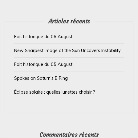
e
l
’
Articles récents
a
Fait historique du 06 August
r
t
New Sharpest Image of the Sun Uncovers Instability
i
Fait historique du 05 August
c
l
Spokes on Saturn’s B Ring
e
Éclipse solaire : quelles lunettes choisir ?
Commentaires récents