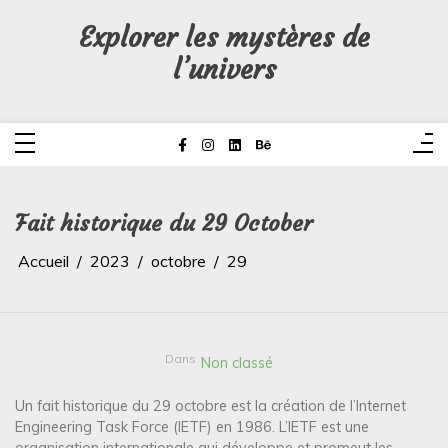
Aller
au
Explorer les mystères de
contenu
l’univers
Fait historique du 29 October
Accueil
2023
octobre
29
Dans
Non classé
Un fait historique du 29 octobre est la création de l’Internet
Engineering Task Force (IETF) en 1986. L’IETF est une
organisation internationale qui développe et promeut les