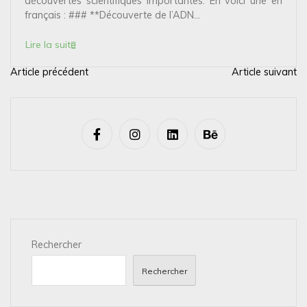
découvertes scientifiques importantes. En voici une en
français : ### **Découverte de l’ADN...
Lire la suite
Article précédent
Article suivant
N
a
v
i
g
a
t
i
Rechercher
o
n
Rechercher
d