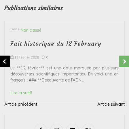
Publications similaires
Dans
Non classé
Fait historique du 12 February
12 février 2026
0
Le **12 février** est une date marquée par plusieurs
découvertes scientifiques importantes. En voici une en
français : ### **Découverte de l’ADN...
Lire la suite
Article précédent
Article suivant
N
a
v