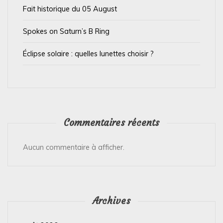
i
Fait historique du 05 August
c
l
Spokes on Saturn’s B Ring
e
Éclipse solaire : quelles lunettes choisir ?
Commentaires récents
Aucun commentaire à afficher.
Archives