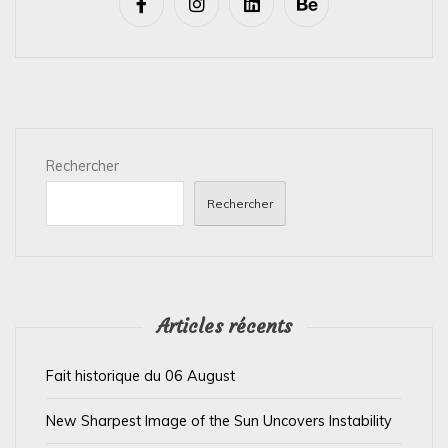
i
g
a
t
i
Rechercher
o
n
Rechercher
d
e
l
’
Articles récents
a
Fait historique du 06 August
r
t
New Sharpest Image of the Sun Uncovers Instability