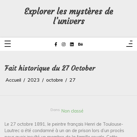
Aller
au
Explorer les mystères de
contenu
l’univers
Fait historique du 27 October
Accueil
2023
octobre
27
Dans
Non classé
Le 27 octobre 1891, le peintre français Henri de Toulouse-
Lautrec a été condamné à un an de prison lors d’un procès
pour avoir insulté un membre de la famille royale. Cette