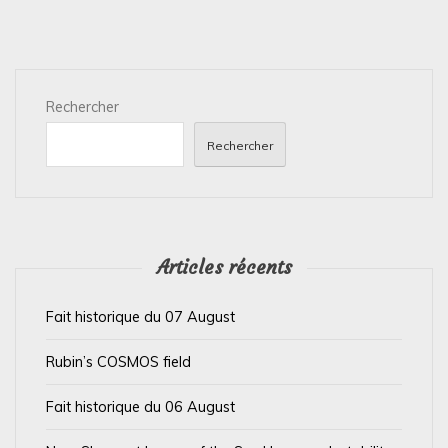
a
t
i
Rechercher
o
n
Rechercher
d
e
l
’
Articles récents
a
Fait historique du 07 August
r
t
Rubin’s COSMOS field
i
Fait historique du 06 August
c