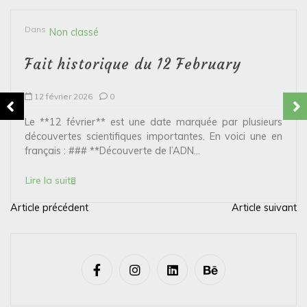
Dans
Non classé
Fait historique du 12 February
12 février 2026
0
Le **12 février** est une date marquée par plusieurs
découvertes scientifiques importantes. En voici une en
français : ### **Découverte de l’ADN...
Lire la suite
Article précédent
Article suivant
N
a
v
i
g