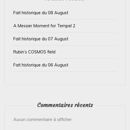
a
Fait historique du 08 August
r
t
A Messier Moment for Tempel 2
i
Fait historique du 07 August
c
l
Rubin’s COSMOS field
e
Fait historique du 06 August
Commentaires récents
Aucun commentaire à afficher.