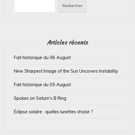
n
Rechercher
d
e
l
’
Articles récents
a
Fait historique du 06 August
r
t
New Sharpest Image of the Sun Uncovers Instability
i
Fait historique du 05 August
c
l
Spokes on Saturn’s B Ring
e
Éclipse solaire : quelles lunettes choisir ?