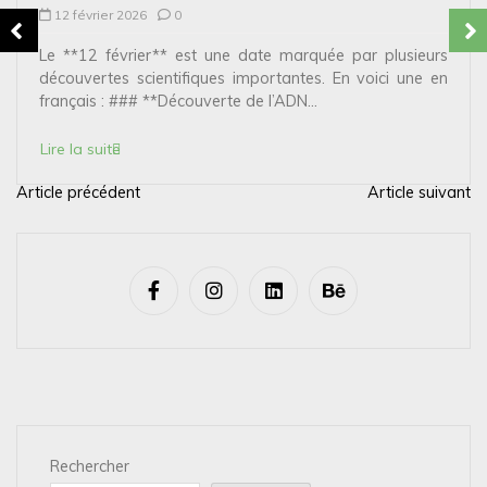
12 février 2026
0
Le **12 février** est une date marquée par plusieurs
découvertes scientifiques importantes. En voici une en
français : ### **Découverte de l’ADN...
Lire la suite
Article précédent
Article suivant
N
a
v
i
g
a
t
i
Rechercher
o