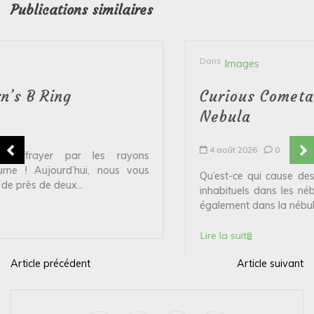
Publications similaires
Dans
Images
Curious Cometary Knots in the Helix
Nebula
4 août 2026
0
Qu’est-ce qui cause des amas de gaz et de poussière
inhabituels dans les nébuleuses planétaires ? Observée
également dans la nébuleuse de...
Lire la suite
Article précédent
Article suivant
N
a
v