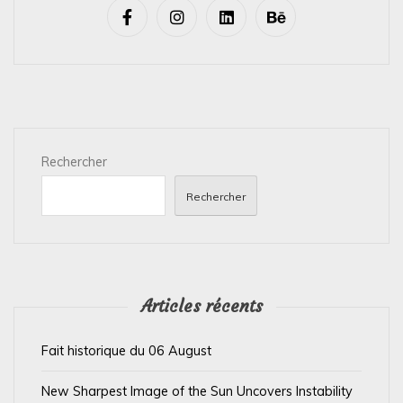
i
g
a
t
i
Rechercher
o
n
Rechercher
d
e
l
’
Articles récents
a
Fait historique du 06 August
r
t
New Sharpest Image of the Sun Uncovers Instability