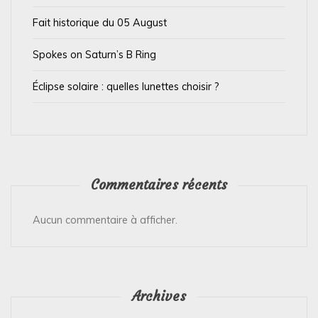
i
Fait historique du 05 August
c
l
Spokes on Saturn’s B Ring
e
Éclipse solaire : quelles lunettes choisir ?
Commentaires récents
Aucun commentaire à afficher.
Archives