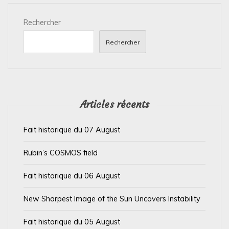
i
Rechercher
o
n
Rechercher
d
e
l
’
Articles récents
a
Fait historique du 07 August
r
t
Rubin’s COSMOS field
i
Fait historique du 06 August
c
l
New Sharpest Image of the Sun Uncovers Instability
e
Fait historique du 05 August