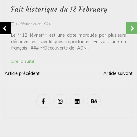
Fait historique du 12 February
12 février 2026
0
Le **12 février** est une date marquée par plusieurs
découvertes scientifiques importantes. En voici une en
français : ### **Découverte de l’ADN...
Lire la suite
Article précédent
Article suivant
N
a
v
i
g
a
t