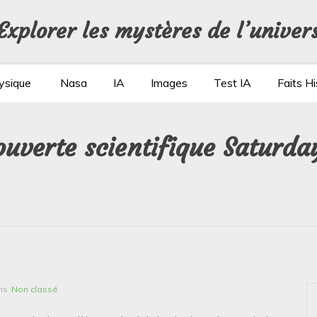
Explorer les mystères de l’univer
ysique
Nasa
IA
Images
Test IA
Faits Hi
ouverte scientifique Saturd
ns
Non classé