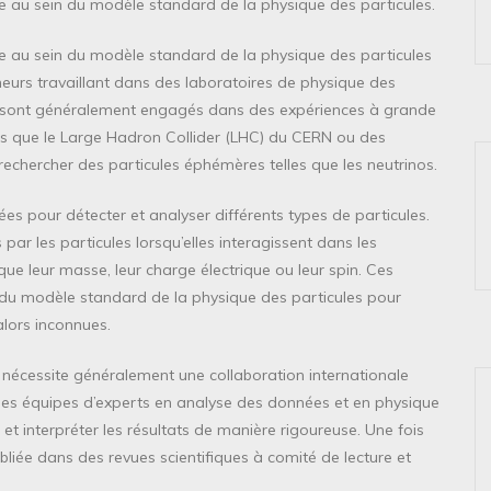
e au sein du modèle standard de la physique des particules.
re au sein du modèle standard de la physique des particules
heurs travaillant dans des laboratoires de physique des
es sont généralement engagés dans des expériences à grande
tels que le Large Hadron Collider (LHC) du CERN ou des
echercher des particules éphémères telles que les neutrinos.
ées pour détecter et analyser différents types de particules.
 par les particules lorsqu’elles interagissent dans les
que leur masse, leur charge électrique ou leur spin. Ces
du modèle standard de la physique des particules pour
alors inconnues.
a nécessite généralement une collaboration internationale
 Des équipes d’experts en analyse des données et en physique
et interpréter les résultats de manière rigoureuse. Une fois
liée dans des revues scientifiques à comité de lecture et