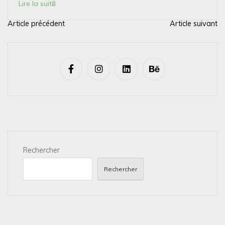
Lire la suite
Article précédent
Article suivant
N
a
v
i
g
a
t
i
Rechercher
o
n
Rechercher
d
e
l