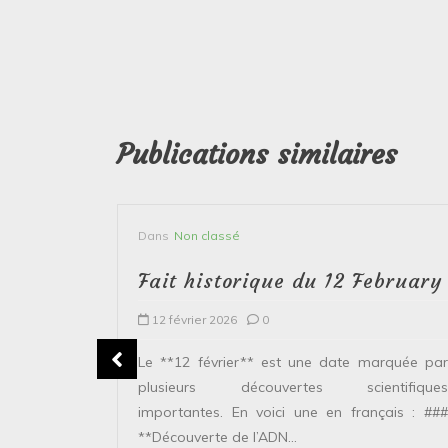
Publications similaires
Dans
Non classé
bruary
Fait historique du 12 February
12 février 2026
0
plusieurs
Le **12 février** est une date marquée par
ntifiques
plusieurs découvertes scientifiques
ais : ###
importantes. En voici une en français : ###
**Découverte de l’ADN...