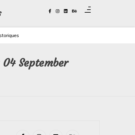
s
storiques
y 04 September