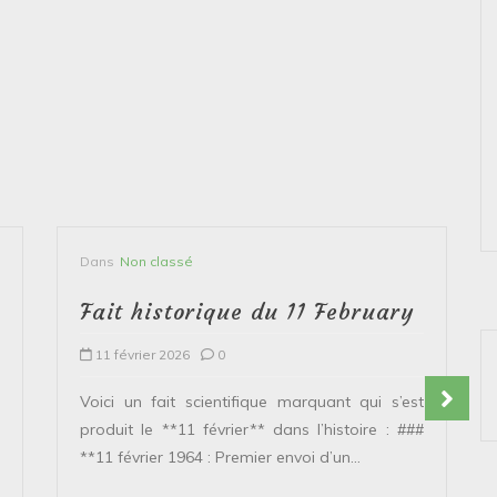
Dans
Non classé
Fait historique du 11 February
11 février 2026
0
Voici un fait scientifique marquant qui s’est
produit le **11 février** dans l’histoire : ###
**11 février 1964 : Premier envoi d’un...