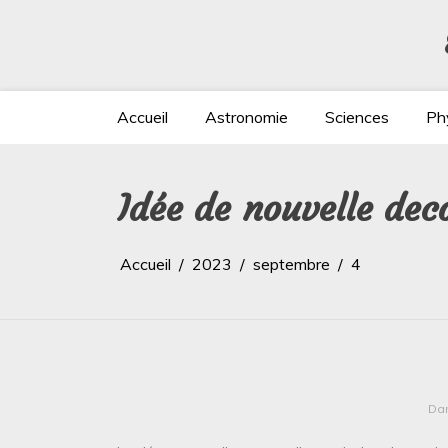
Aller
au
contenu
Accueil
Astronomie
Sciences
Ph
Idée de nouvelle de
Accueil
2023
septembre
4
Da