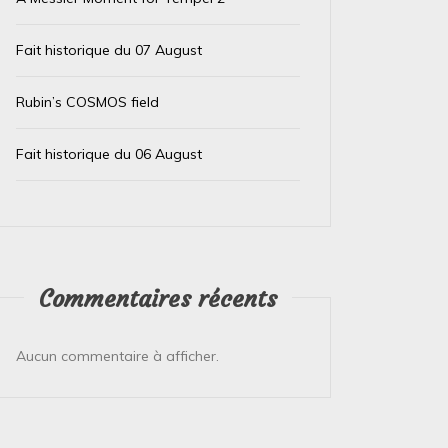
Fait historique du 07 August
Rubin’s COSMOS field
Fait historique du 06 August
Dans
Non classé
Dans
Non
Fait historique du 10 February
Fait 
Commentaires récents
10 février 2026
0
9 févrie
Aucun commentaire à afficher.
Voici un fait scientifique marquant qui s’est
Voici un 
produit le **10 février** dans l’histoire : ###
février*
**10 février 1960 : Premier test réussi...
majeurs q