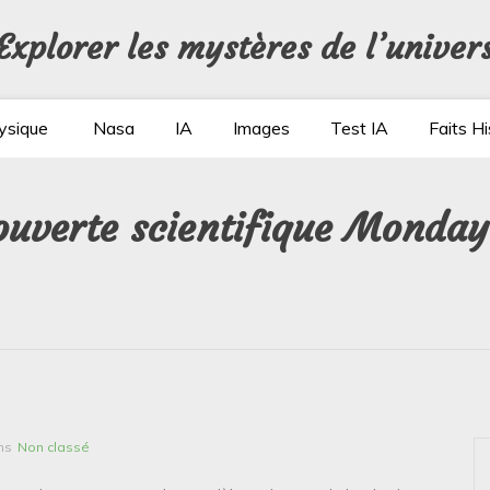
Explorer les mystères de l’univer
ysique
Nasa
IA
Images
Test IA
Faits Hi
couverte scientifique Monda
ns
Non classé