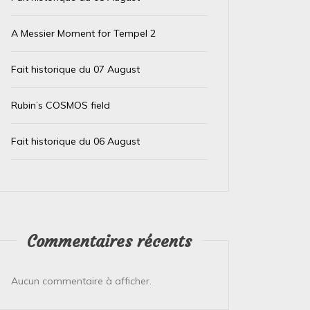
A Messier Moment for Tempel 2
Fait historique du 07 August
Rubin’s COSMOS field
Dans
Nasa
Dans
Nas
Fait historique du 06 August
La NASA collecte les
L’étoi
premières données
févri
scientifiques en surface en
29 févri
plusieurs décennies grâce à
une mission lunaire
Technol
Commentaires récents
atterris
commerciale.
première 
2 mars 2024
0
Aucun commentaire à afficher.
Lire la su
Pour la première fois en plus de 50 ans, la