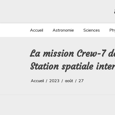
Aller
au
contenu
Accueil
Astronomie
Sciences
Ph
La mission Crew-7 de
Station spatiale inte
Accueil
2023
août
27