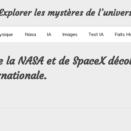
Explorer les mystères de l’univer
ysique
Nasa
IA
Images
Test IA
Faits Hi
 la NASA et de SpaceX décoll
rnationale.