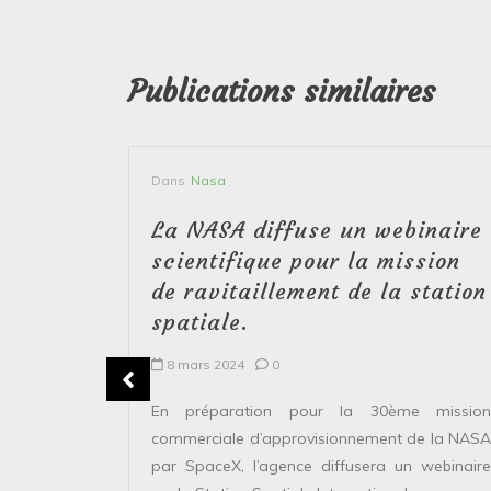
Publications similaires
Dans
Nasa
yson,
La NASA diffuse un webinaire
ute to
scientifique pour la mission
de ravitaillement de la station
spatiale.
8 mars 2024
0
ing NASA
essfully
En préparation pour la 30ème mission
y from the
commerciale d’approvisionnement de la NASA
...
par SpaceX, l’agence diffusera un webinaire