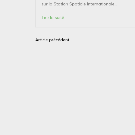
sur la Station Spatiale Internationale...
Lire la suite
Article précédent
N
a
v
i
g
a
t
i
o
n