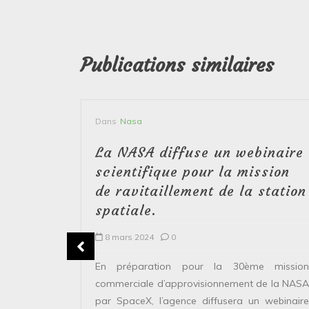
Publications similaires
Dans
Nasa
yson,
La NASA diffuse un webinaire
ute to
scientifique pour la mission
de ravitaillement de la station
spatiale.
8 mars 2024
0
ing NASA
essfully
En préparation pour la 30ème mission
y from the
commerciale d’approvisionnement de la NASA
...
par SpaceX, l’agence diffusera un webinaire