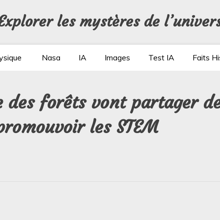
Explorer les mystères de l’univer
ysique
Nasa
IA
Images
Test IA
Faits Hi
e des forêts vont partager d
 promouvoir les STEM