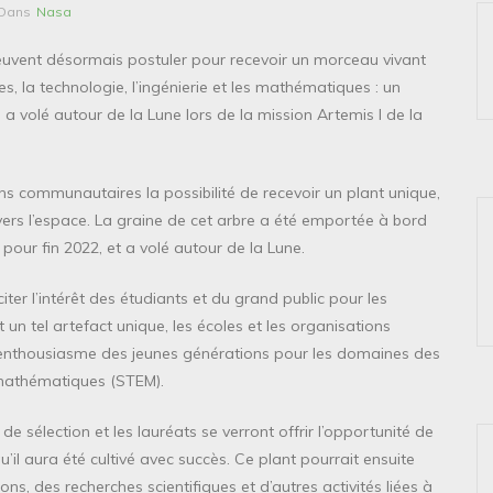
Dans
Nasa
euvent désormais postuler pour recevoir un morceau vivant
es, la technologie, l’ingénierie et les mathématiques : un
i a volé autour de la Lune lors de la mission Artemis I de la
ons communautaires la possibilité de recevoir un plant unique,
vers l’espace. La graine de cet arbre a été emportée à bord
pour fin 2022, et a volé autour de la Lune.
citer l’intérêt des étudiants et du grand public pour les
 un tel artefact unique, les écoles et les organisations
l’enthousiasme des jeunes générations pour les domaines des
s mathématiques (STEM).
 sélection et les lauréats se verront offrir l’opportunité de
u’il aura été cultivé avec succès. Ce plant pourrait ensuite
ons, des recherches scientifiques et d’autres activités liées à