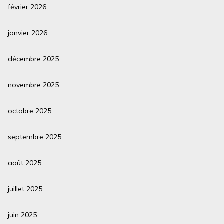
février 2026
NASA a pu collecter des données à partir de
nouveaux instruments scientifiques...
janvier 2026
Lire la suite
décembre 2025
novembre 2025
octobre 2025
septembre 2025
août 2025
juillet 2025
juin 2025