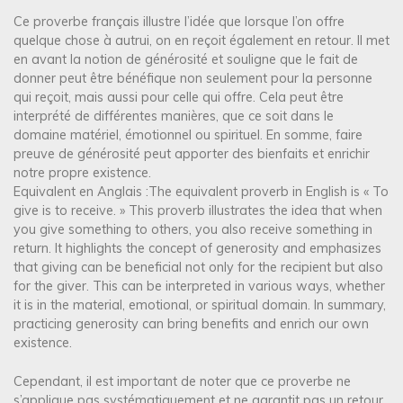
Ce proverbe français illustre l’idée que lorsque l’on offre
quelque chose à autrui, on en reçoit également en retour. Il met
en avant la notion de générosité et souligne que le fait de
donner peut être bénéfique non seulement pour la personne
qui reçoit, mais aussi pour celle qui offre. Cela peut être
interprété de différentes manières, que ce soit dans le
domaine matériel, émotionnel ou spirituel. En somme, faire
preuve de générosité peut apporter des bienfaits et enrichir
notre propre existence.
Equivalent en Anglais :The equivalent proverb in English is « To
give is to receive. » This proverb illustrates the idea that when
you give something to others, you also receive something in
return. It highlights the concept of generosity and emphasizes
that giving can be beneficial not only for the recipient but also
for the giver. This can be interpreted in various ways, whether
it is in the material, emotional, or spiritual domain. In summary,
practicing generosity can bring benefits and enrich our own
existence.
Cependant, il est important de noter que ce proverbe ne
s’applique pas systématiquement et ne garantit pas un retour