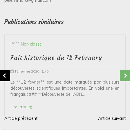
pelerinmarc@gmail.com
Publications similaires
Dans
Non classé
Fait historique du 12 February
12 février 2026
0
Le **12 février** est une date marquée par plusieurs
découvertes scientifiques importantes. En voici une en
français : ### **Découverte de l’ADN...
Lire la suite
Article précédent
Article suivant
N
a