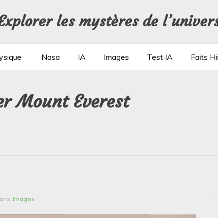
Explorer les mystères de l’univer
ysique
Nasa
IA
Images
Test IA
Faits Hi
ver Mount Everest
ans
Images