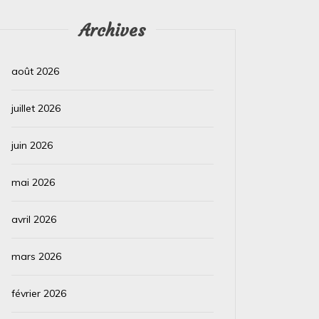
Archives
août 2026
juillet 2026
juin 2026
mai 2026
avril 2026
Dans
Images
Dans
Ima
mars 2026
Vaporizing Meteor Photobombs
A Fir
the Lacerta Nebula
Virgin
février 2026
3 août 2026
0
2 août 