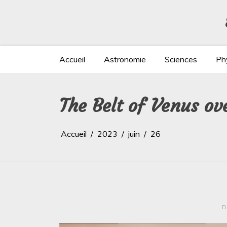
Aller
au
contenu
Accueil
Astronomie
Sciences
Ph
The Belt of Venus o
Accueil
2023
juin
26
D