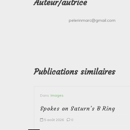
Auteur/autrice
pelerinmarc@gmail.com
Publications similaires
Dans
Images
the
Spokes on Saturn’s B Ring
y
5 août 2026
0