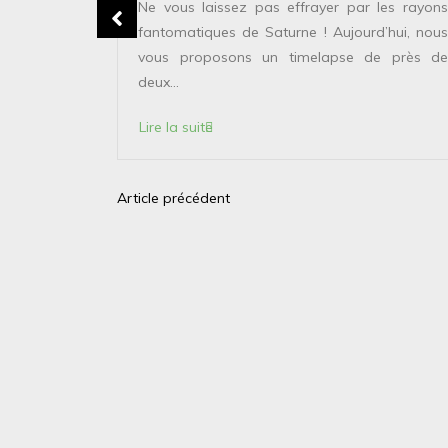
Ne vous laissez pas effrayer par les rayons
fantomatiques de Saturne ! Aujourd’hui, nous
eil montre
vous proposons un timelapse de près de
 un certain
deux...
tabilité...
Lire la suite
Article précédent
N
a
v
i
g
a
t
i