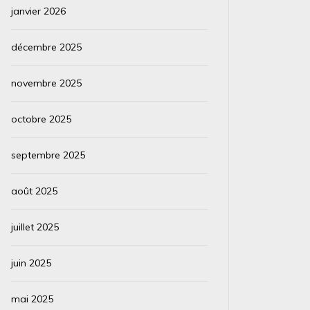
janvier 2026
Que se passe-t-il avec ce météore ? Cette
Que se p
traînée brillante de météore est apparue et a
de glac
décembre 2025
disparu rapidement lors d’une longue pose...
agisse
flottants..
novembre 2025
Lire la suite
Lire la su
octobre 2025
septembre 2025
août 2025
juillet 2025
juin 2025
mai 2025