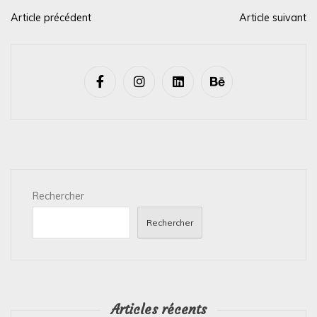
Article précédent
Article suivant
N
a
v
i
g
a
t
i
Rechercher
o
n
Rechercher
d
e
l
’
Articles récents