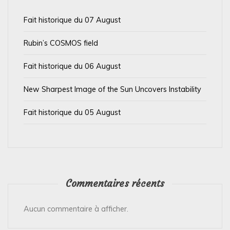
a
Fait historique du 07 August
r
t
Rubin’s COSMOS field
i
Fait historique du 06 August
c
l
New Sharpest Image of the Sun Uncovers Instability
e
Fait historique du 05 August
Commentaires récents
Aucun commentaire à afficher.