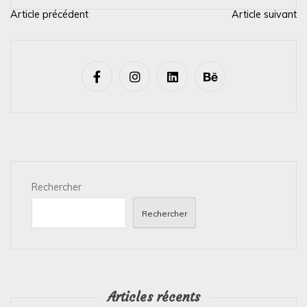
Article précédent
Article suivant
N
a
v
i
g
a
t
i
Rechercher
o
n
Rechercher
d
e
l
’
Articles récents