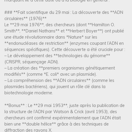
### **Fait scientifique du 29 mai : La découverte des **ADN
circulaires** (1976)**
Le **29 mai 1976**, des chercheurs (dont **Hamilton O.
Smith**, **Daniel Nathans** et **Herbert Boyer**) ont publié
une étude révolutionnaire dans *Nature* sur les
**endonucléases de restriction** (enzymes coupant l’ADN en
séquences spécifiques). Cette découverte a été cruciale pour :
– Le développement des **technologies du génome**
(CRISPR, séquençage ADN).
– La création des **premiers organismes génétiquement
modifiés** (comme *E. coli* avec un plasmide).
– La compréhension des **ADN circulaires** (comme les
plasmides bactériens), qui jouent un rôle clé dans la
biotechnologie moderne.
**Bonus** : Le **29 mai 1953**, juste après la publication de
la structure de l’ADN par Watson & Crick (avril 1953), des
chercheurs ont confirmé expérimentalement que l’ADN était
bien une **double hélice** grâce à des techniques de
diffraction des rayons X.