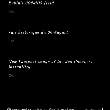
Rubin’s COSMOS field
0
Fait historique du 06 August
0
New Sharpest Image of the Sun Uncovers
Instability
0
Fièrement propulsé par WordPress
|
postmagthemes.com
|