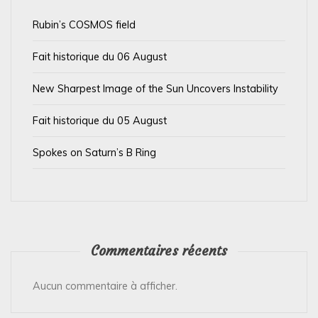
a
Rubin’s COSMOS field
r
t
Fait historique du 06 August
i
New Sharpest Image of the Sun Uncovers Instability
c
l
Fait historique du 05 August
e
Spokes on Saturn’s B Ring
Commentaires récents
Aucun commentaire à afficher.