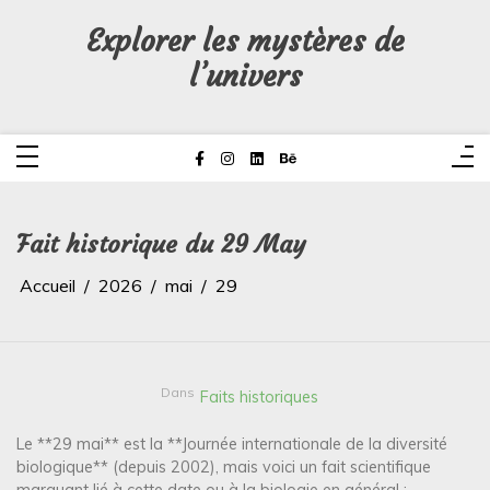
Aller
au
Explorer les mystères de
contenu
l’univers
Fait historique du 29 May
Accueil
2026
mai
29
Dans
Faits historiques
Le **29 mai** est la **Journée internationale de la diversité
biologique** (depuis 2002), mais voici un fait scientifique
marquant lié à cette date ou à la biologie en général :