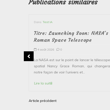
Publications similaires
Dans
Test IA
Titre: Launching Soon: NASA’s
Roman Space Telescope
4 août 2026
0
erver le
La NASA est sur le point de lancer le télescope
 solaire de
spatial Nancy Grace Roman, qui changera
points...
notre façon de voir l’univers et...
Lire la suite
Article précédent
N
a