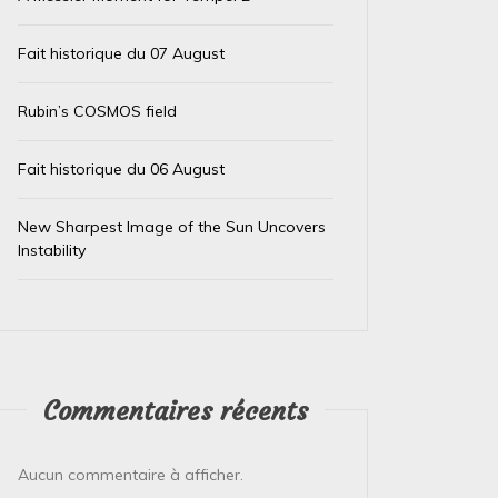
Fait historique du 07 August
Dans
Test IA
Dans
Test
Rubin’s COSMOS field
Le trésor caché des téléphones
El Ni
Fait historique du 06 August
usagés de la Banque
immin
d’Angleterre
prépa
New Sharpest Image of the Sun Uncovers
Instability
4 août 2026
0
4 août 
L’Or de Nos Téléphones : Un Trésor Recyclé
Le Pérou
pour un Futur Plus Vert Qui aurait cru que la
Face à l
précieuse bague ou le...
Pérou est
Commentaires récents
Lire la suite
Lire la su
Aucun commentaire à afficher.