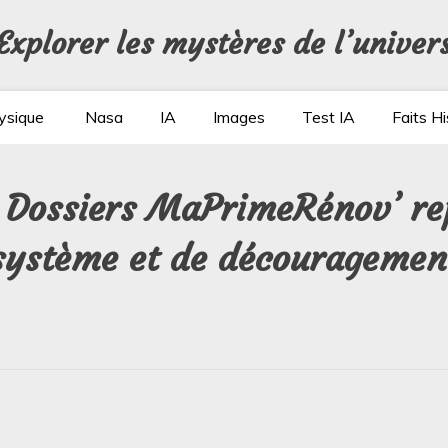
Explorer les mystères de l’univer
ysique
Nasa
IA
Images
Test IA
Faits Hi
: Dossiers MaPrimeRénov’ re
 système et de découragemen