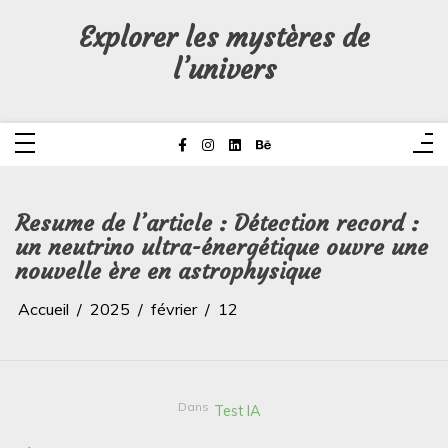
Aller
au
Explorer les mystères de
contenu
l’univers
Resume de l’article : Détection record :
un neutrino ultra-énergétique ouvre une
nouvelle ère en astrophysique
Accueil
2025
février
12
Dans
Test IA