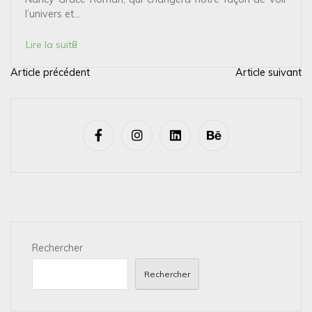
l’univers et...
Lire la suite
Article précédent
Article suivant
N
a
v
i
g
a
t
i
Rechercher
o
n
Rechercher
d