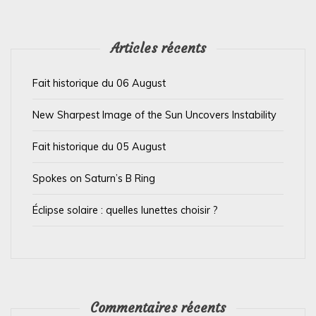
e
l
’
Articles récents
a
Fait historique du 06 August
r
t
New Sharpest Image of the Sun Uncovers Instability
i
Fait historique du 05 August
c
l
Spokes on Saturn’s B Ring
e
Éclipse solaire : quelles lunettes choisir ?
Commentaires récents