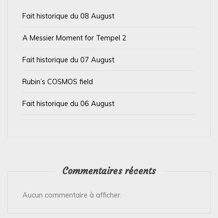
a
Fait historique du 08 August
r
t
A Messier Moment for Tempel 2
i
Fait historique du 07 August
c
l
Rubin’s COSMOS field
e
Fait historique du 06 August
Commentaires récents
Aucun commentaire à afficher.