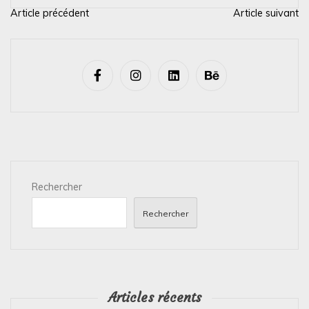
Article précédent
Article suivant
N
a
v
i
g
a
t
i
Rechercher
o
n
Rechercher
d
e
l
’
Articles récents