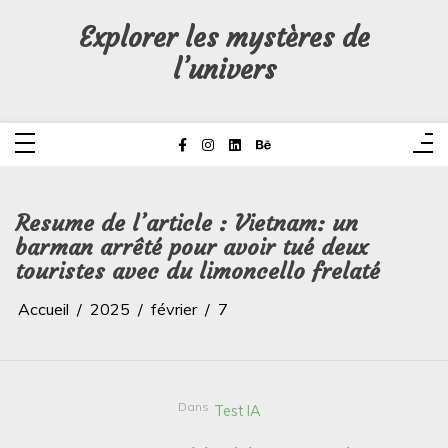
Aller
au
Explorer les mystères de
contenu
l’univers
Resume de l’article : Vietnam: un
barman arrêté pour avoir tué deux
touristes avec du limoncello frelaté
Accueil
2025
février
7
Dans
Test IA