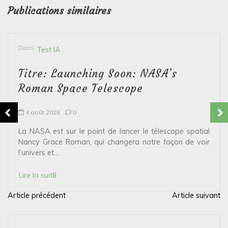
Publications similaires
Dans
Test IA
Titre: Launching Soon: NASA’s
Roman Space Telescope
4 août 2026
0
La NASA est sur le point de lancer le télescope spatial
Nancy Grace Roman, qui changera notre façon de voir
l’univers et...
Lire la suite
Article précédent
Article suivant
N
a