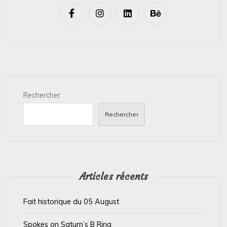
v
i
g
a
t
i
Rechercher
o
n
Rechercher
d
e
l
’
Articles récents
a
Fait historique du 05 August
r
t
Spokes on Saturn’s B Ring