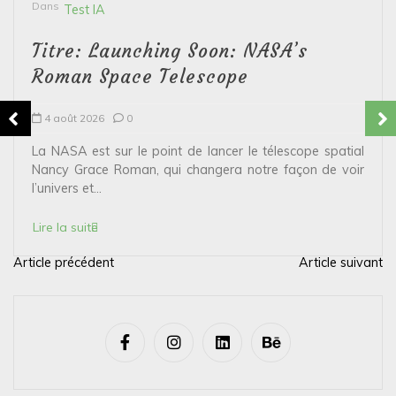
Dans
Test IA
Titre: Launching Soon: NASA’s
Roman Space Telescope
4 août 2026
0
La NASA est sur le point de lancer le télescope spatial
Nancy Grace Roman, qui changera notre façon de voir
l’univers et...
Lire la suite
Article précédent
Article suivant
N
a
v
i
g