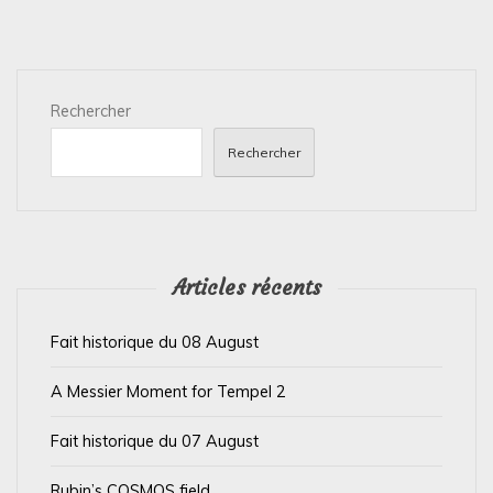
a
t
i
Rechercher
o
n
Rechercher
d
e
l
’
Articles récents
a
Fait historique du 08 August
r
t
A Messier Moment for Tempel 2
i
Fait historique du 07 August
c
l
Rubin’s COSMOS field