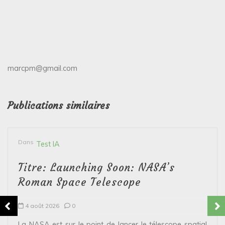
marcpm@gmail.com
Publications similaires
Dans
Test IA
Titre: Launching Soon: NASA’s
Roman Space Telescope
4 août 2026
0
La NASA est sur le point de lancer le télescope spatial