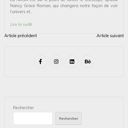
Nancy Grace Roman, qui changera notre façon de voir
l’univers et...
Lire la suite
Article précédent
Article suivant
N
a
v
i
g
a
t
i
Rechercher
o
n
Rechercher
d