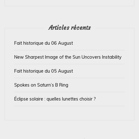
e
l
’
Articles récents
a
Fait historique du 06 August
r
t
New Sharpest Image of the Sun Uncovers Instability
i
Fait historique du 05 August
c
l
Spokes on Saturn’s B Ring
e
Éclipse solaire : quelles lunettes choisir ?