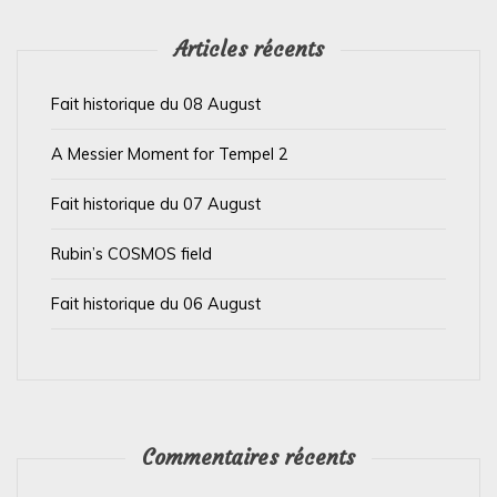
l
’
Articles récents
a
Fait historique du 08 August
r
t
A Messier Moment for Tempel 2
i
Fait historique du 07 August
c
l
Rubin’s COSMOS field
e
Fait historique du 06 August
Commentaires récents