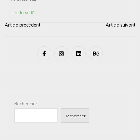
Lire la suite
Article précédent
Article suivant
N
a
v
i
g
a
t
i
Rechercher
o
n
Rechercher
d
e