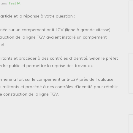
Dans
Test IA
rticle et la réponse à votre question :
menée sur un campement anti-LGV (ligne à grande vitesse)
truction de la ligne TGV avaient installé un campement
et.
itants et procéder à des contrôles d’identité. Selon le préfet
ordre public et permettre la reprise des travaux ».
armerie a fait sur le campement anti-LGV près de Toulouse
 militants et procédé à des contrôles d’identité pour rétablir
de construction de la ligne TGV.