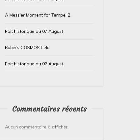
A Messier Moment for Tempel 2
Fait historique du 07 August
Rubin’s COSMOS field
Fait historique du 06 August
Commentaires récents
Dans
Test IA
Dans
Test
Le trésor caché des téléphones
El Ni
Aucun commentaire à afficher.
usagés de la Banque
immin