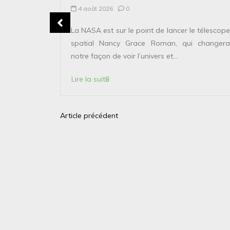
4 août 2026
0
erver le
La NASA est sur le point de lancer le télescope
 solaire de
spatial Nancy Grace Roman, qui changera
points...
notre façon de voir l’univers et...
Lire la suite
Article précédent
N
a
v
i
g
a
t