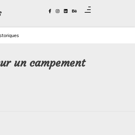
s
storiques
 sur un campement