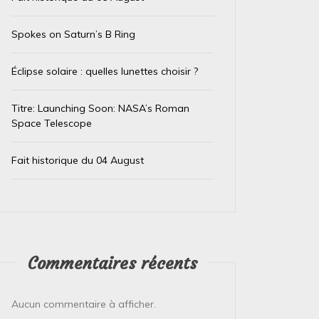
Spokes on Saturn’s B Ring
Éclipse solaire : quelles lunettes choisir ?
Titre: Launching Soon: NASA’s Roman
Space Telescope
Fait historique du 04 August
Dans
Test IA
Dans
Test
Commentaires récents
Le trésor caché des téléphones
El Ni
usagés de la Banque
immin
Aucun commentaire à afficher.
d’Angleterre
prépa