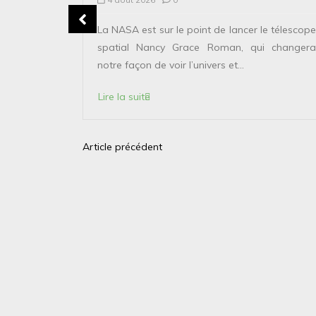
erver le
La NASA est sur le point de lancer le télescope
 solaire de
spatial Nancy Grace Roman, qui changera
points...
notre façon de voir l’univers et...
Lire la suite
Article précédent
N
a
v
i
g
a
t
i