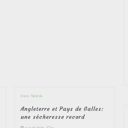
Dans
Test IA
Angleterre et Pays de Galles:
une sécheresse record
4 août 2026
0