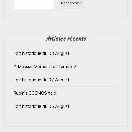
n
Rechercher
d
e
l
’
Articles récents
a
Fait historique du 08 August
r
t
A Messier Moment for Tempel 2
i
Fait historique du 07 August
c
l
Rubin’s COSMOS field
e
Fait historique du 06 August