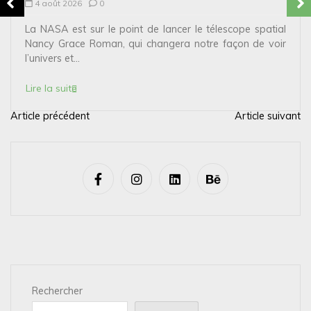
4 août 2026
0
La NASA est sur le point de lancer le télescope spatial
Nancy Grace Roman, qui changera notre façon de voir
l’univers et...
Lire la suite
Article précédent
Article suivant
N
a
v
i
g
a
t
i
Rechercher
o