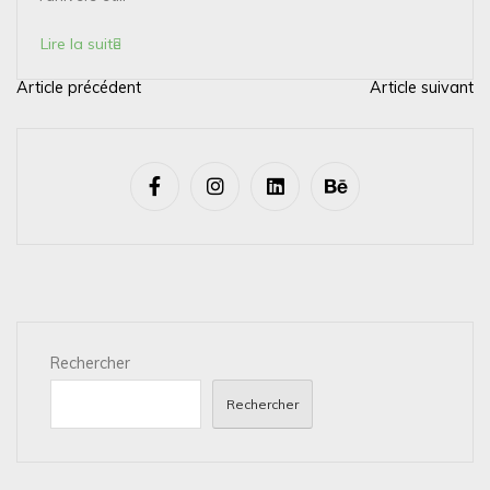
Lire la suite
Article précédent
Article suivant
N
a
v
i
g
a
t
i
Rechercher
o
n
Rechercher
d
e