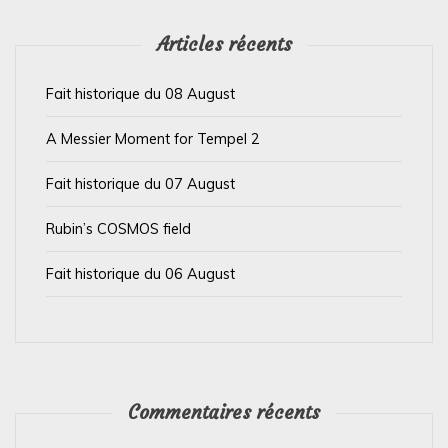
l
’
Articles récents
a
Fait historique du 08 August
r
t
A Messier Moment for Tempel 2
i
Fait historique du 07 August
c
l
Rubin’s COSMOS field
e
Fait historique du 06 August
Commentaires récents