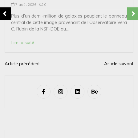
7 août 2026
0
Plus d’un demi-million de galaxies peuplent le panneau
central de cette image provenant de l’Observatoire Vera
C. Rubin de la NSF-DOE au...
Lire la suite
Article précédent
Article suivant
N
a
v
i
g
a
t
i