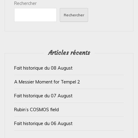
Rechercher
o
n
Rechercher
d
e
l
’
Articles récents
a
Fait historique du 08 August
r
t
A Messier Moment for Tempel 2
i
Fait historique du 07 August
c
l
Rubin’s COSMOS field
e
Fait historique du 06 August