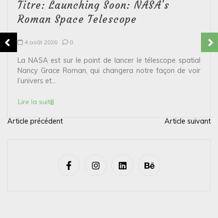
Titre: Launching Soon: NASA’s
Roman Space Telescope
4 août 2026
0
La NASA est sur le point de lancer le télescope spatial
Nancy Grace Roman, qui changera notre façon de voir
l’univers et...
Lire la suite
Article précédent
Article suivant
N
a
v
i
g
a
t