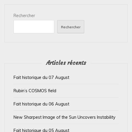
i
Rechercher
o
n
Rechercher
d
e
l
’
Articles récents
a
Fait historique du 07 August
r
t
Rubin’s COSMOS field
i
Fait historique du 06 August
c
l
New Sharpest Image of the Sun Uncovers Instability
e
Fait historique du 05 August